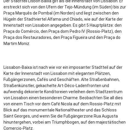
Der Stadtteil Lisbon Baixa gilt als die Innenstadt von Lissabon. Er
erstreckt sich von den Ufern der Tejo-Mündung (im Süden) bis zur
Praça Marquês de Pombal (im Norden) und liegt zwischen den
Hügeln der Stadtviertel Alfama und Chiado, wie auf der Karte der
Innenstadt von Lissabon angegeben. Es gibt 5 Hauptplätze: den
Praça do Comércio, den Praça dom Pedro IV (Rossio-Platz), den
Praça dos Restauradores, den Praça Figueira und den Praça do
Martim Moniz.
Lissabon-Baixa ist nach wie vor ein imposanter Stadtteil auf der
Karte der Innenstadt von Lissabon mit eleganten Plätzen,
Fußgängerzonen, Cafés und Geschäften. Alte Straßenbahnen,
Straßenkünstler, gekachelte Art-Déco-Ladenfronten und
aufwendig dekorierte Konditoreien verleihen dem Stadtzentrum
von Lissabon einen besonderen Charme. Beobachten Sie all dies
von einem Tisch vor dem Café Nicola auf dem Rossio-Platz mit
Blick auf das monumentale Nationaltheater und das Schloss
Saint Georges, und wenn Sie die Fußgängerzone Rua Augusta
hinuntergehen, vorbei am Triumphbogen, auf den majestätischen
Comercio-Platz.