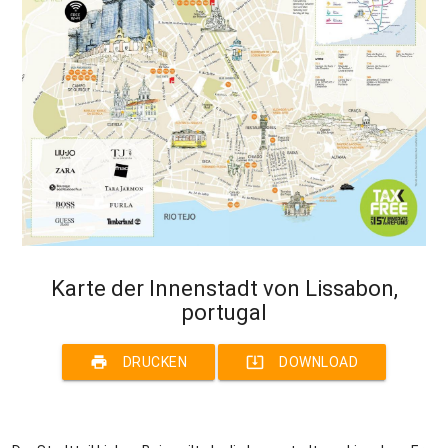
Karte der Innenstadt von Lissabon,
portugal
print
system_update_alt
DRUCKEN
DOWNLOAD